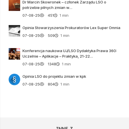
Dr Marcin Skowronek – członek Zarządu LSO o
potrzebie pilnych zmian w…
07-08-25
451
1 min
Opinia Stowarzyszenia Prokuratorów Lex Super Omnia
07-08-25
509
1 min
Konferencja naukowa UJ/LSO Dydaktyka Prawa 360:
Uczelnie – Aplikacje – Praktyka, 21-22…
07-08-25
1348
1 min
Opinia LSO do projektu zmian w kpk
07-08-25
804
1 min
INNE Z