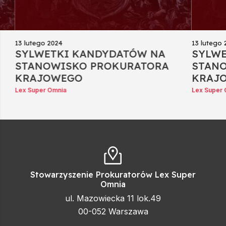
13 lutego 2024
13 lutego 
SYLWETKI KANDYDATÓW NA
SYLWE
STANOWISKO PROKURATORA
STAN
KRAJOWEGO
KRAJ
Lex Super Omnia
Lex Super 
Stowarzyszenie Prokuratorów Lex Super
Omnia
ul. Mazowiecka 11 lok.49
00-052
Warszawa