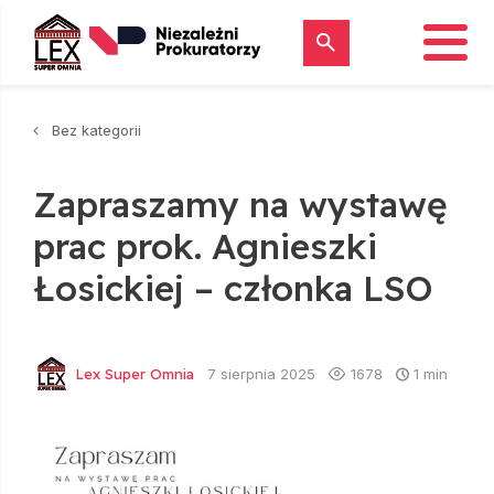
Skip
to
content
Bez kategorii
Zapraszamy na wystawę
prac prok. Agnieszki
Łosickiej – członka LSO
Lex Super Omnia
7 sierpnia 2025
1678
1 min